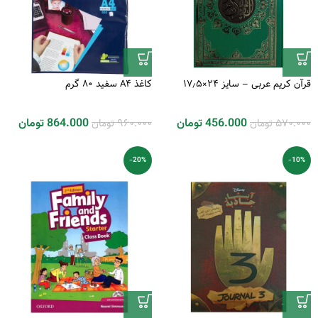
قرآن کریم عربی – سایز ۲۴×۱۷٫۵
کاغذ A4 سفید 80 گرم
570.000
تومان
960.000
تومان
456.000
تومان
864.000
تومان
-20%
-10%