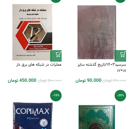
سرسید1403/تاریخ گذشته سایز
عملیات در شبکه های برق دار
17*12
180.000
تومان
500.000
تومان
90.000
تومان
450.000
تومان
-10%
-20%